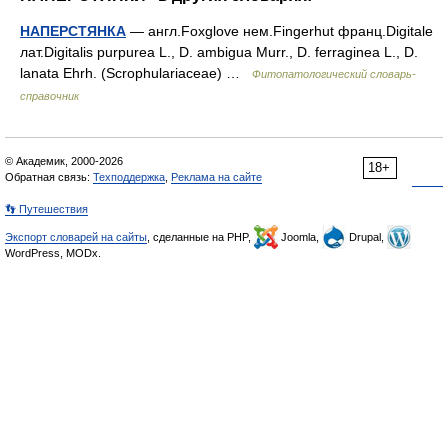
НАПЕРСТЯНКА
— англ.Foxglove нем.Fingerhut франц.Digitale
лат.Digitalis purpurea L., D. ambigua Murr., D. ferraginea L., D.
lanata Ehrh. (Scrophulariaceae) …
Фитопатологический словарь-
справочник
© Академик, 2000-2026
18+
Обратная связь:
Техподдержка
,
Реклама на сайте
👣 Путешествия
Экспорт словарей на сайты
, сделанные на PHP,
Joomla,
Drupal,
WordPress, MODx.